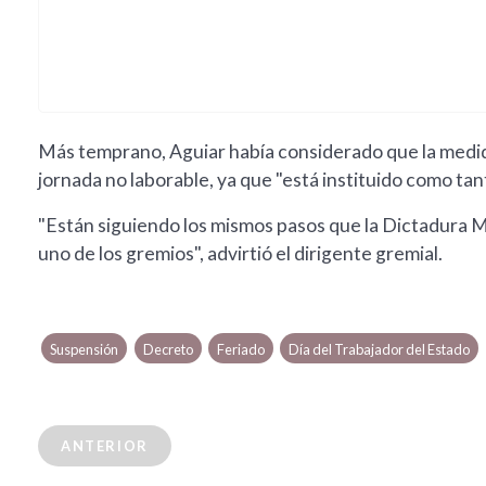
Más temprano, Aguiar había considerado que la medida
jornada no laborable, ya que "está instituido como tan
"Están siguiendo los mismos pasos que la Dictadura M
uno de los gremios", advirtió el dirigente gremial.
Suspensión
Decreto
Feriado
Día del Trabajador del Estado
ANTERIOR