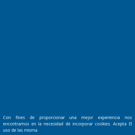
Transmisiones en vivo
El Diario de Papel en DIGITAL
Fundado por el
Doctor Antonio Nemesio
Primera edición: Domingo 3 de Mayo de 1992
Con fines de proporcionar una mejor experiencia nos
Miembro de ADIRA,ADEPA y CPPAL
encontramos en la necesidad de incorporar cookies. Acepta El
Propietario: El Diario SRL
uso de las misma
Director Periodístico: