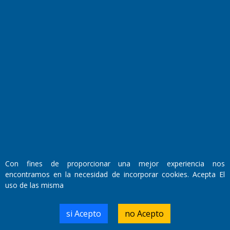
Fundado por el
Doctor Antonio Nemesio
Primera edición: Domingo 3 de Mayo de 1992
Miembro de ADIRA,ADEPA y CPPAL
Propietario: El Diario SRL
Director Periodístico:
Walter René Goñi
Con fines de proporcionar una mejor experiencia nos
encontramos en la necesidad de incorporar cookies. Acepta El
uso de las misma
Domicilio Legal: José Ingenieros 855,
Santa Rosa, La Pampa.
Número de Registro DNDA:
si Acepto
no Acepto
RL-2019-55551274-APN-DNDA#MJ