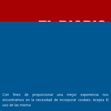
Fundado por el
Doctor Antonio Nemesio
Primera edición: Domingo 3 de Mayo de 1992
Miembro de ADIRA,ADEPA y CPPAL
Propietario: El Diario SRL
Director Periodístico:
Walter René Goñi
Con fines de proporcionar una mejor experiencia nos
Domicilio Legal: José Ingenieros 855,
encontramos en la necesidad de incorporar cookies. Acepta El
Santa Rosa, La Pampa.
uso de las misma
Número de Registro DNDA: