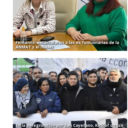
Fentanilo: excarcelaron a las ex funcionarias de la
ANMAT y el INAME
En la peregrinación por San Cayetano, Kicillof criticó