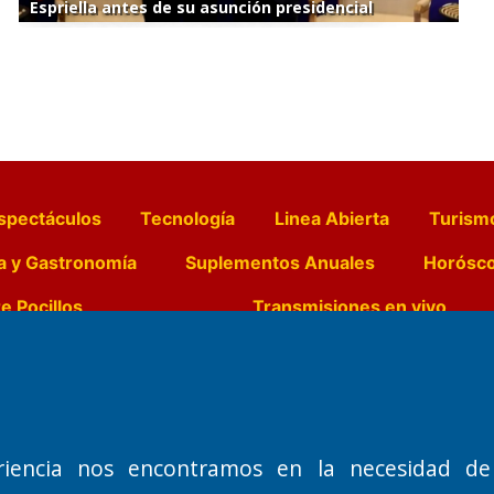
Espriella antes de su asunción presidencial
spectáculos
Tecnología
Linea Abierta
Turism
a y Gastronomía
Suplementos Anuales
Horósc
e Pocillos
Transmisiones en vivo
Nemesio
Domicilio Legal: José Ingenieros 855,
Director General d
o de 1992
Santa Rosa, La Pampa.
Dr. Jorge Ricardo 
riencia nos encontramos en la necesidad de
Número de Registro DNDA:
Redacción, Administ