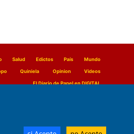
o
Salud
Edictos
País
Mundo
opo
Quiniela
Opinion
Videos
El Diario de Papel en DIGITAL
e Contenidos:
Nemesio
ración,
si Acepto
no Acepto