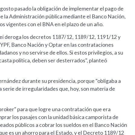
gosto pasado la obligación de implementar el pago de
 de la Administración pública mediante el Banco Nación,
os vigentes con el BNA en el plazo de un año.
lei deroga los decretos 1187/12, 1189/12, 1191/12 y
, YPF, Banco Nación y Optar en las contrataciones
danos y no servirse de ellos. Si estos privilegios, a su
casta política, deben ser desterrados", planteó
 Fernández durante su presidencia, porque "obligaba a
 serie de irregularidades que, hoy, son materia de
"broker" para que logre una contratación que era
mprar los pasajes con la unidad básica camporista de
eados públicos a cobrar los sueldos en el Banco Nación
que es un ahorro para el Estado, y el Decreto 1189/12