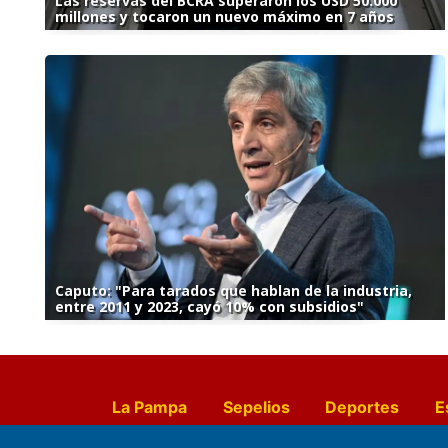
Las reservas del BCRA superaron los USD 50.000
millones y tocaron un nuevo máximo en 7 años
Caputo: "Para tarados que hablan de la industria,
entre 2011 y 2023, cayó 10% con subsidios"
La Pampa
Sepelios
Deportes
E
Culturales
Agro La Pampa
Cocin