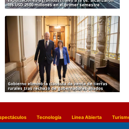
Exportaciones agroindustriales a la UE: alcanzaron
los USD 2500 millones en el primer semestre
Gobierno eliminó la cláusula de venta de tierras
rurales tras rechazo de gobernadores aliados
spectáculos
Tecnología
Linea Abierta
Turism
a y Gastronomía
Suplementos Anuales
Horósc