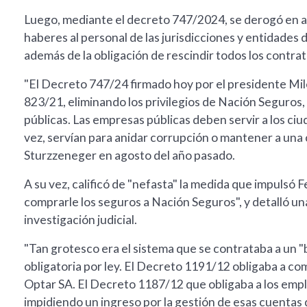
Luego, mediante el decreto 747/2024, se derogó en a
haberes al personal de las jurisdicciones y entidades
además de la obligación de rescindir todos los contrat
"El Decreto 747/24 firmado hoy por el presidente Mi
823/21, eliminando los privilegios de Nación Seguros
públicas. Las empresas públicas deben servir a los ciuda
vez, servían para anidar corrupción o mantener a una 
Sturzzeneger en agosto del año pasado.
A su vez, calificó de "nefasta" la medida que impulsó
comprarle los seguros a Nación Seguros", y detalló una
investigación judicial.
"Tan grotesco era el sistema que se contrataba a un 
obligatoria por ley. El Decreto 1191/12 obligaba a co
Optar SA. El Decreto 1187/12 que obligaba a los empl
impidiendo un ingreso por la gestión de esas cuentas 