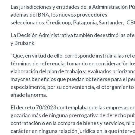
Las jurisdicciones y entidades de la Administración Púb
además del BNA, los nuevos proveedores
seleccionados: Credicoop, Patagonia, Santander, ICBC
La Decisión Administrativa también desestimó las of
y Brubank.
"Que, en virtud de ello, corresponde instruir a las re
términos de referencia, tomando en consideración lo
elaboración del plan de trabajo y, evaluarlos prioriza
mayores beneficios que puedan obtenerse para el per
especialmente, por su conveniencia, el otorgamiento 
añade la norma.
El decreto 70/2023 contemplaba que las empresas en l
gozarían más de ninguna prerrogativa de derecho públ
contratación o en la compra de bienes y servicios, ni p
carácter en ninguna relación jurídica en la que interv