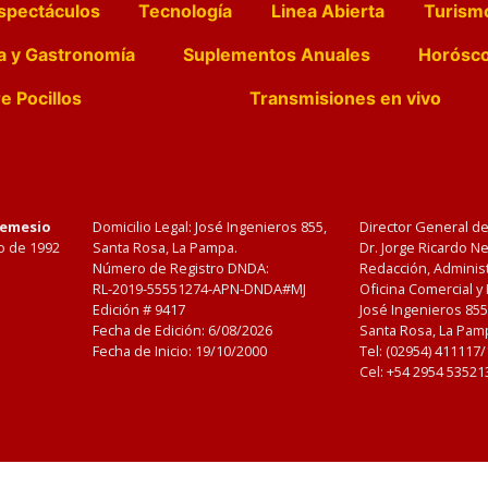
spectáculos
Tecnología
Linea Abierta
Turism
a y Gastronomía
Suplementos Anuales
Horósc
e Pocillos
Transmisiones en vivo
Nemesio
Domicilio Legal: José Ingenieros 855,
Director General d
o de 1992
Santa Rosa, La Pampa.
Dr. Jorge Ricardo 
Número de Registro DNDA:
Redacción, Administ
RL-2019-55551274-APN-DNDA#MJ
Oficina Comercial y
Edición #
9417
José Ingenieros 855
Fecha de Edición:
6/08/2026
Santa Rosa, La Pamp
Fecha de Inicio: 19/10/2000
Tel: (02954) 411117
Cel: +54 2954 53521