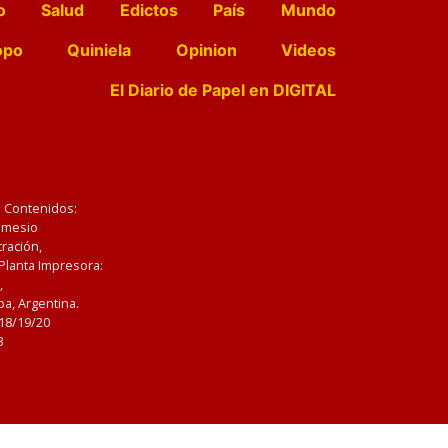
o
Salud
Edictos
País
Mundo
opo
Quiniela
Opinion
Videos
El Diario de Papel en DIGITAL
e Contenidos:
Nemesio
ración,
 Planta Impresora:
,
a, Argentina.
/18/19/20
3