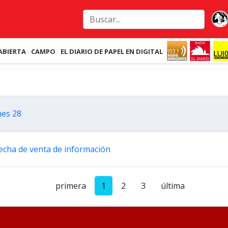
ABIERTA
CAMPO
EL DIARIO DE PAPEL EN DIGITAL
nes 28
pecha de venta de información
primera
1
2
3
última