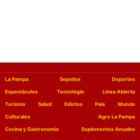
La Pampa
Sepelios
Deportes
Espectáculos
Tecnología
Linea Abierta
Turismo
Salud
Edictos
País
Mundo
Culturales
Agro La Pampa
Cocina y Gastronomía
Suplementos Anuales