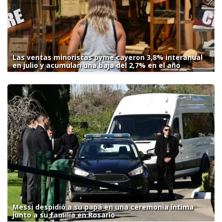
Las ventas minoristas pyme cayeron 3,8% interanual
en julio y acumulan una baja del 2,7% en el año
Messi despidió a su papá en una ceremonia íntima
junto a su familia en Rosario