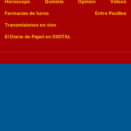
Horóscopo
Quiniela
Opinion
Videos
Farmacias de turno
Entre Pocillos
Transmisiones en vivo
El Diario de Papel en DIGITAL
Fundado por el
Doctor Antonio Nemesio
Primera edición: Domingo 3 de Mayo de 1992