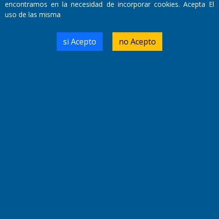
encontramos en la necesidad de incorporar cookies. Acepta El
uso de las misma
si Acepto
no Acepto
Fundado por el
Doctor Antonio Nemesio
Primera edición: Domingo 3 de Mayo de 1992
Miembro de ADIRA,ADEPA y CPPAL
Propietario: El Diario SRL
Director Periodístico:
Walter René Goñi
Domicilio Legal: José Ingenieros 855,
Santa Rosa, La Pampa.
Número de Registro DNDA:
RL-2019-55551274-APN-DNDA#MJ
Edición #
9417
Fecha de Edición:
6/08/2026
Fecha de Inicio: 19/10/2000