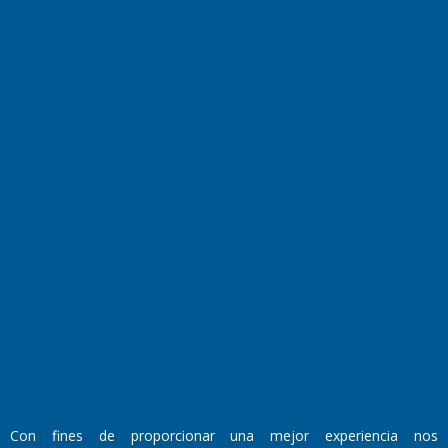
Turismo
Salud
Edictos
País
Mundo
Culturales
Agro La Pampa
Cocina y Gastronomía
Suplementos Anuales
Horóscopo
Quiniela
Opinion
Videos
Farmacias de turno
Entre Pocillos
Transmisiones en vivo
El Diario de Papel en DIGITAL
Con fines de proporcionar una mejor experiencia nos