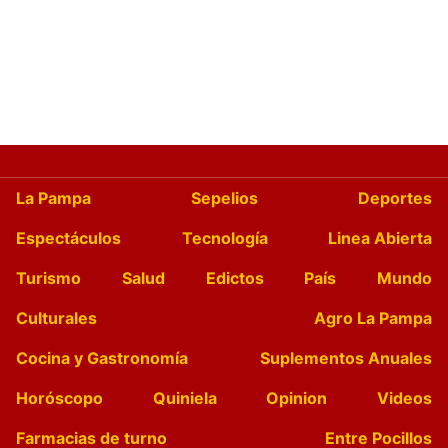
La Pampa
Sepelios
Deportes
Espectáculos
Tecnología
Linea Abierta
Turismo
Salud
Edictos
País
Mundo
Culturales
Agro La Pampa
Cocina y Gastronomía
Suplementos Anuales
Horóscopo
Quiniela
Opinion
Videos
Farmacias de turno
Entre Pocillos