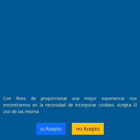
Fundado por el
Doctor Antonio Nemesio
Primera edición: Domingo 3 de Mayo de 1992
Miembro de ADIRA,ADEPA y CPPAL
Propietario: El Diario SRL
Con fines de proporcionar una mejor experiencia nos
Director Periodístico:
encontramos en la necesidad de incorporar cookies. Acepta El
Walter René Goñi
uso de las misma
si Acepto
no Acepto
Domicilio Legal: José Ingenieros 855,
Santa Rosa, La Pampa.