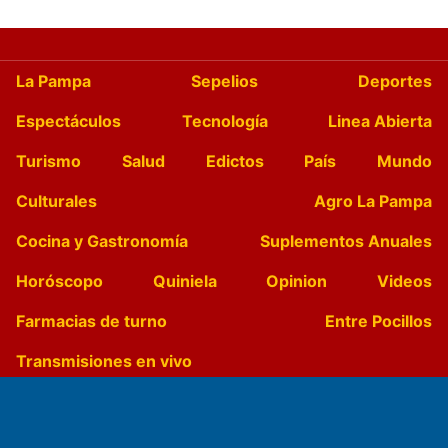
La Pampa
Sepelios
Deportes
Espectáculos
Tecnología
Linea Abierta
Turismo
Salud
Edictos
País
Mundo
Culturales
Agro La Pampa
Cocina y Gastronomía
Suplementos Anuales
Horóscopo
Quiniela
Opinion
Videos
Farmacias de turno
Entre Pocillos
Transmisiones en vivo
El Diario de Papel en DIGITAL