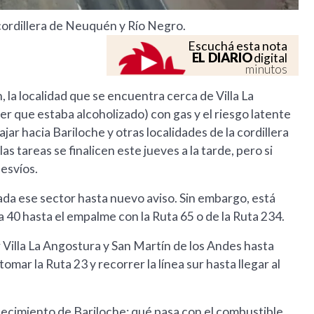
 cordillera de Neuquén y Río Negro.
Escuchá esta nota
EL DIARIO
digital
minutos
n, la localidad que se encuentra cerca de Villa La
r que estaba alcoholizado) con gas y el riesgo latente
ar hacia Bariloche y otras localidades de la cordillera
tareas se finalicen este jueves a la tarde, pero si
desvíos.
ada ese sector hasta nuevo aviso. Sin embargo, está
a 40 hasta el empalme con la Ruta 65 o de la Ruta 234.
r Villa La Angostura y San Martín de los Andes hasta
mar la Ruta 23 y recorrer la línea sur hasta llegar al
ecimiento de Bariloche: qué pasa con el combustible