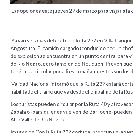
Las opciones este jueves 27 de marzo para viajar a la
Ya van seis días del corte en Ruta 237 en Villa Llanquí
Angostura. El camión cargado (conducido por un chofe
de explosión se encuentra en un punto central para viaj
de Río Negro, pero también de Neuquén. Prevén que las 
tenés que circular por allí esta mañana, estos son los 
Validad Nacional informó que la Ruta 237 estará cort
habilitado el tramo que va desde el empalme de la Rut
Los turistas pueden circular por la Ruta 40 y atravesa
Zapala o -para quienes vuelven de Bariloche- pueden to
Alto Valle de Río Negro.
Imagen de Con la Ruta 237 cortada, preocupa el abast