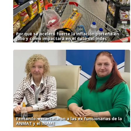
Por qué se aceleró fuerte la inflación porteña en
julio y cómo impactará en el dato del Indec
Fentanilo: excarcelaron a las ex funcionarias de la
ANMAT y el INAME