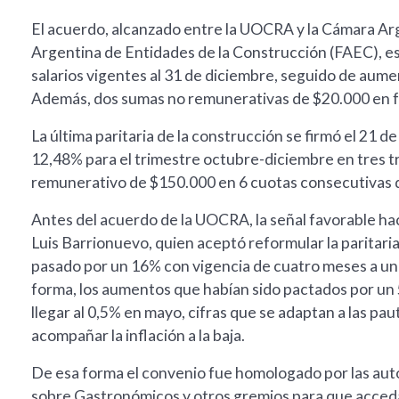
El acuerdo, alcanzado entre la UOCRA y la Cámara Ar
Argentina de Entidades de la Construcción (FAEC), e
salarios vigentes al 31 de diciembre, seguido de aum
Además, dos sumas no remunerativas de $20.000 en f
La última paritaria de la construcción se firmó el 21 
12,48% para el trimestre octubre-diciembre en tres 
remunerativo de $150.000 en 6 cuotas consecutivas 
Antes del acuerdo de la UOCRA, la señal favorable hac
Luis Barrionuevo, quien aceptó reformular la paritar
pasado por un 16% con vigencia de cuatro meses a un
forma, los aumentos que habían sido pactados por un
llegar al 0,5% en mayo, cifras que se adaptan a las pau
acompañar la inflación a la baja.
De esa forma el convenio fue homologado por las auto
sobre Gastronómicos y otros gremios para que accedan 