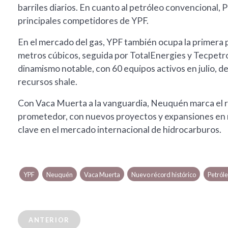
barriles diarios. En cuanto al petróleo convencional,
principales competidores de YPF.
En el mercado del gas, YPF también ocupa la primera p
metros cúbicos, seguida por TotalEnergies y Tecpetro
dinamismo notable, con 60 equipos activos en julio, de
recursos shale.
Con Vaca Muerta a la vanguardia, Neuquén marca el rit
prometedor, con nuevos proyectos y expansiones en m
clave en el mercado internacional de hidrocarburos.
YPF
Neuquén
Vaca Muerta
Nuevo récord histórico
Petról
ANTERIOR