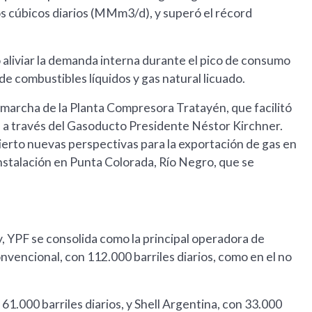
os cúbicos diarios (MMm3/d), y superó el récord
 aliviar la demanda interna durante el pico de consumo
de combustibles líquidos y gas natural licuado.
 marcha de la Planta Compresora Tratayén, que facilitó
as a través del Gasoducto Presidente Néstor Kirchner.
bierto nuevas perspectivas para la exportación de gas en
nstalación en Punta Colorada, Río Negro, que se
, YPF se consolida como la principal operadora de
nvencional, con 112.000 barriles diarios, como en el no
 61.000 barriles diarios, y Shell Argentina, con 33.000