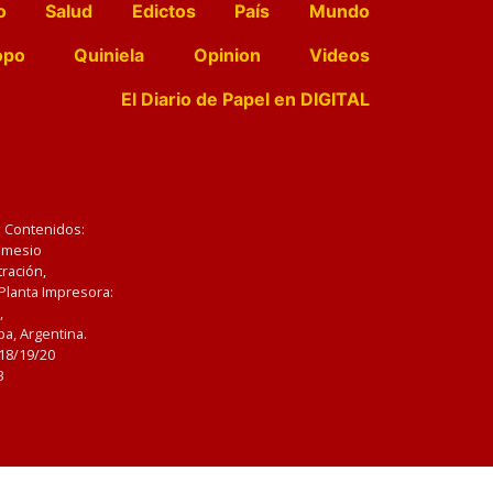
o
Salud
Edictos
País
Mundo
opo
Quiniela
Opinion
Videos
El Diario de Papel en DIGITAL
e Contenidos:
Nemesio
ración,
 Planta Impresora:
,
a, Argentina.
/18/19/20
3