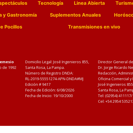
spectáculos
Tecnología
Linea Abierta
Turism
a y Gastronomía
Suplementos Anuales
Horósc
e Pocillos
Transmisiones en vivo
Nemesio
Domicilio Legal: José Ingenieros 855,
Director General d
o de 1992
Santa Rosa, La Pampa.
Dr. Jorge Ricardo 
Número de Registro DNDA:
Redacción, Administ
RL-2019-55551274-APN-DNDA#MJ
Oficina Comercial y
Edición #
9417
José Ingenieros 855
Fecha de Edición:
6/08/2026
Santa Rosa, La Pamp
Fecha de Inicio: 19/10/2000
Tel: (02954) 411117
Cel: +54 2954 53521