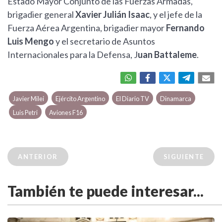
Estado Mayor Conjunto de las Fuerzas Armadas,
brigadier general
Xavier Julián Isaac
, y el jefe de la
Fuerza Aérea Argentina, brigadier mayor
Fernando
Luis Mengo
y el secretario de Asuntos
Internacionales para la Defensa, J
uan Battaleme
.
Javier Milei
Ejército Argentino
El Diario TV
Dinamarca
Luis Petri
Aviones F16
ANTERIOR
SIGUIENTE
También te puede interesar...