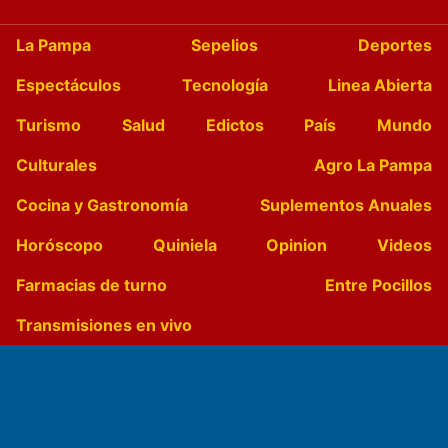
La Pampa
Sepelios
Deportes
Espectáculos
Tecnología
Linea Abierta
Turismo
Salud
Edictos
País
Mundo
Culturales
Agro La Pampa
Cocina y Gastronomía
Suplementos Anuales
Horóscopo
Quiniela
Opinion
Videos
Farmacias de turno
Entre Pocillos
Transmisiones en vivo
El Diario de Papel en DIGITAL