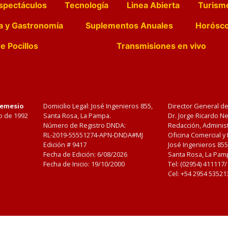
spectáculos
Tecnología
Linea Abierta
Turism
a y Gastronomía
Suplementos Anuales
Horósc
e Pocillos
Transmisiones en vivo
Nemesio
Domicilio Legal: José Ingenieros 855,
Director General d
o de 1992
Santa Rosa, La Pampa.
Dr. Jorge Ricardo 
Número de Registro DNDA:
Redacción, Administ
RL-2019-55551274-APN-DNDA#MJ
Oficina Comercial y
Edición #
9417
José Ingenieros 855
Fecha de Edición:
6/08/2026
Santa Rosa, La Pamp
Fecha de Inicio: 19/10/2000
Tel: (02954) 411117
Cel: +54 2954 53521