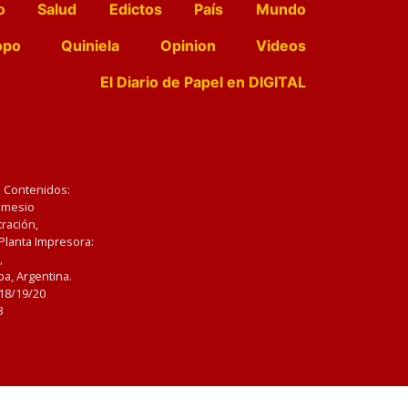
o
Salud
Edictos
País
Mundo
opo
Quiniela
Opinion
Videos
El Diario de Papel en DIGITAL
e Contenidos:
Nemesio
ración,
 Planta Impresora:
,
a, Argentina.
/18/19/20
3