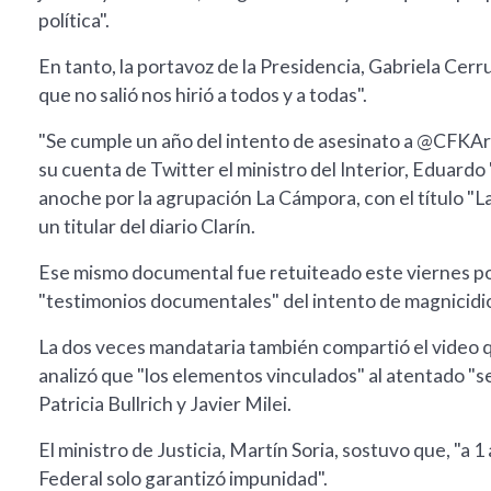
política".
En tanto, la portavoz de la Presidencia, Gabriela Cerr
que no salió nos hirió a todos y a todas".
"Se cumple un año del intento de asesinato a @CFKA
su cuenta de Twitter el ministro del Interior, Eduard
anoche por la agrupación La Cámpora, con el título "La b
un titular del diario Clarín.
Ese mismo documental fue retuiteado este viernes por
"testimonios documentales" del intento de magnicidi
La dos veces mandataria también compartió el video qu
analizó que "los elementos vinculados" al atentado "se
Patricia Bullrich y Javier Milei.
El ministro de Justicia, Martín Soria, sostuvo que, "a 1
Federal solo garantizó impunidad".