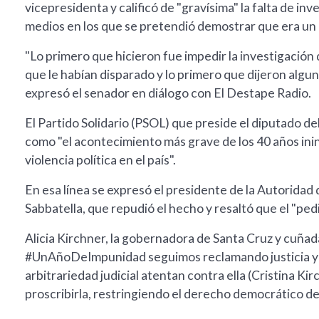
vicepresidenta y calificó de "gravísima" la falta de i
medios en los que se pretendió demostrar que era un 
"Lo primero que hicieron fue impedir la investigación 
que le habían disparado y lo primero que dijeron algun
expresó el senador en diálogo con El Destape Radio.
El Partido Solidario (PSOL) que preside el diputado del
como "el acontecimiento más grave de los 40 años ini
violencia política en el país".
En esa línea se expresó el presidente de la Autorid
Sabbatella, que repudió el hecho y resaltó que el "ped
Alicia Kirchner, la gobernadora de Santa Cruz y cuñada
#UnAñoDeImpunidad seguimos reclamando justicia y gar
arbitrariedad judicial atentan contra ella (Cristina Ki
proscribirla, restringiendo el derecho democrático d