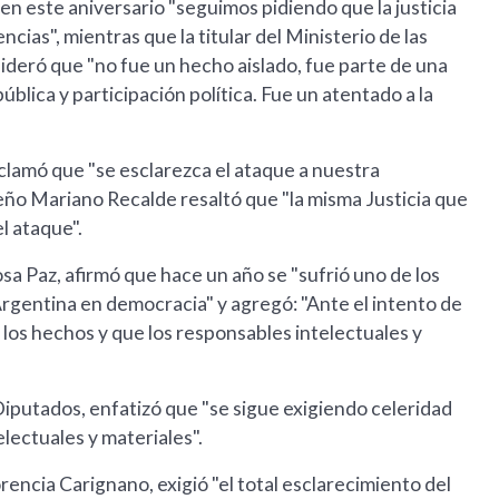
en este aniversario "seguimos pidiendo que la justicia
cias", mientras que la titular del Ministerio de las
deró que "no fue un hecho aislado, fue parte de una
ública y participación política. Fue un atentado a la
clamó que "se esclarezca el ataque a nuestra
ño Mariano Recalde resaltó que "la misma Justicia que
el ataque".
losa Paz, afirmó que hace un año se "sufrió uno de los
 Argentina en democracia" y agregó: "Ante el intento de
o los hechos y que los responsables intelectuales y
 Diputados, enfatizó que "se sigue exigiendo celeridad
electuales y materiales".
rencia Carignano, exigió "el total esclarecimiento del