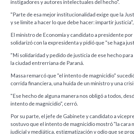
instigadores y autores intelectuales del hecho".
"Parte de esa mejor institucionalidad exige que la Justi
y se limite a hacer lo que debe hacer: impartir justicia"
El ministro de Economía y candidato a presidente por 
solidarizó con la expresidenta y pidió que "se haga justi
"Mi solidaridad y pedido de justicia de ese hecho para
la ciudad entrerriana de Paraná.
Massa remarcó que "el intento de magnicidio" sucedió
corrida financiera, una huida de un ministro y una cris
"Ese hecho de alguna manera nos obligó a todos, desde
intento de magnicidio", cerró.
Por su parte, el jefe de Gabinete y candidato a vicepr
sostuvo que el intento de magnicidio mostró "la car
judicial y mediática, estigmatización y odio que se pro