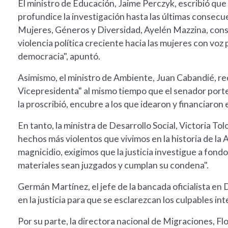
El ministro de Educación, Jaime Perczyk, escribió que 
profundice la investigación hasta las últimas consecuen
Mujeres, Géneros y Diversidad, Ayelén Mazzina, consi
violencia política creciente hacia las mujeres con voz p
democracia", apuntó.
Asimismo, el ministro de Ambiente, Juan Cabandié, re
Vicepresidenta" al mismo tiempo que el senador porte
la proscribió, encubre a los que idearon y financiaron 
En tanto, la ministra de Desarrollo Social, Victoria To
hechos más violentos que vivimos en la historia de la
magnicidio, exigimos que la justicia investigue a fond
materiales sean juzgados y cumplan su condena".
Germán Martínez, el jefe de la bancada oficialista en
en la justicia para que se esclarezcan los culpables int
Por su parte, la directora nacional de Migraciones, Flo