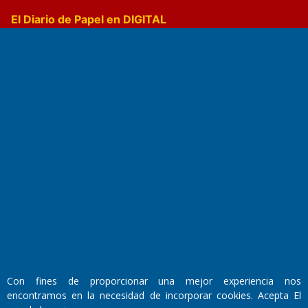
El Diario de Papel en DIGITAL
Fundado por el
Doctor Antonio Nemesio
Primera edición: Domingo 3 de Mayo de 1992
Miembro de ADIRA,ADEPA y CPPAL
Propietario: El Diario SRL
Director Periodístico:
Con fines de proporcionar una mejor experiencia nos
Walter René Goñi
encontramos en la necesidad de incorporar cookies. Acepta El