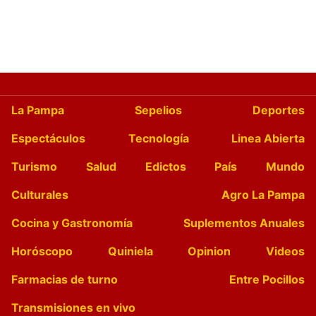
La Pampa
Sepelios
Deportes
Espectáculos
Tecnología
Linea Abierta
Turismo
Salud
Edictos
País
Mundo
Culturales
Agro La Pampa
Cocina y Gastronomía
Suplementos Anuales
Horóscopo
Quiniela
Opinion
Videos
Farmacias de turno
Entre Pocillos
Transmisiones en vivo