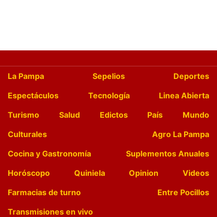
La Pampa
Sepelios
Deportes
Espectáculos
Tecnología
Linea Abierta
Turismo
Salud
Edictos
País
Mundo
Culturales
Agro La Pampa
Cocina y Gastronomía
Suplementos Anuales
Horóscopo
Quiniela
Opinion
Videos
Farmacias de turno
Entre Pocillos
Transmisiones en vivo