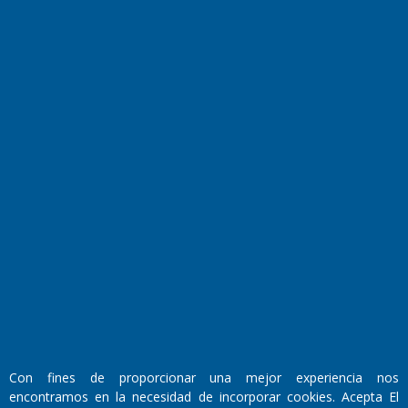
Farmacias de turno
Entre Pocillos
Transmisiones en vivo
El Diario de Papel en DIGITAL
Fundado por el
Doctor Antonio Nemesio
Con fines de proporcionar una mejor experiencia nos
Primera edición: Domingo 3 de Mayo de 1992
encontramos en la necesidad de incorporar cookies. Acepta El
Miembro de ADIRA,ADEPA y CPPAL