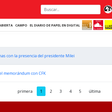
ABIERTA
CAMPO
EL DIARIO DE PAPEL EN DIGITAL
mas con la presencia del presidente Milei
e del memorándum con CFK
primera
1
2
3
4
5
última