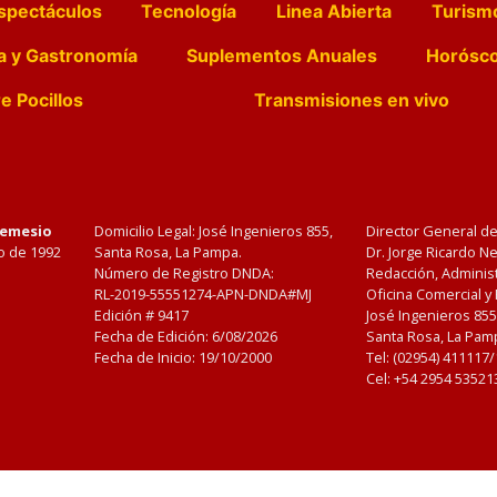
spectáculos
Tecnología
Linea Abierta
Turism
a y Gastronomía
Suplementos Anuales
Horósc
e Pocillos
Transmisiones en vivo
Nemesio
Domicilio Legal: José Ingenieros 855,
Director General d
o de 1992
Santa Rosa, La Pampa.
Dr. Jorge Ricardo 
Número de Registro DNDA:
Redacción, Administ
RL-2019-55551274-APN-DNDA#MJ
Oficina Comercial y
Edición #
9417
José Ingenieros 855
Fecha de Edición:
6/08/2026
Santa Rosa, La Pamp
Fecha de Inicio: 19/10/2000
Tel: (02954) 411117
Cel: +54 2954 53521