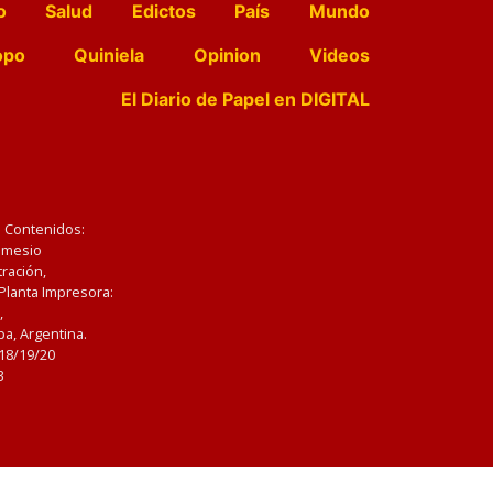
o
Salud
Edictos
País
Mundo
opo
Quiniela
Opinion
Videos
El Diario de Papel en DIGITAL
e Contenidos:
Nemesio
ración,
 Planta Impresora:
,
a, Argentina.
/18/19/20
3