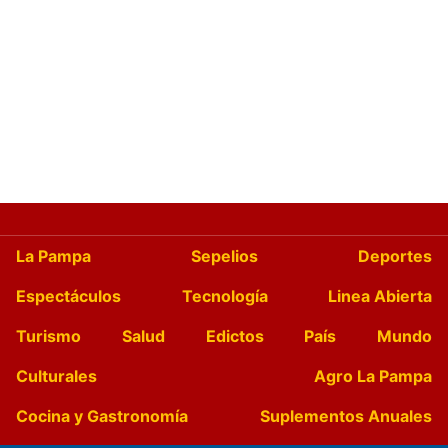
La Pampa
Sepelios
Deportes
Espectáculos
Tecnología
Linea Abierta
Turismo
Salud
Edictos
País
Mundo
Culturales
Agro La Pampa
Cocina y Gastronomía
Suplementos Anuales