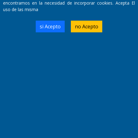
encontramos en la necesidad de incorporar cookies. Acepta El
Miembro de ADIRA,ADEPA y CPPAL
uso de las misma
Propietario: El Diario SRL
Director Periodístico:
Walter René Goñi
si Acepto
no Acepto
Domicilio Legal: José Ingenieros 855,
Santa Rosa, La Pampa.
Número de Registro DNDA:
RL-2019-55551274-APN-DNDA#MJ
Edición #
9419
Fecha de Edición:
8/08/2026
Fecha de Inicio: 19/10/2000
Director General de Contenidos:
Dr. Jorge Ricardo Nemesio
Redacción, Administración,
Oficina Comercial y Planta Impresora:
José Ingenieros 855,
Santa Rosa, La Pampa, Argentina.
Tel: (02954) 411117/18/19/20