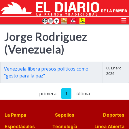
Jorge Rodriguez
(Venezuela)
08 Enero
Venezuela libera presos políticos como
2026
"gesto para la paz"
primera
1
última
La Pampa
Sepelios
Deportes
Espectáculos
Tecnología
Linea Abierta