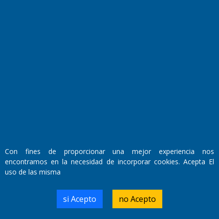
Fundado por el
Doctor Antonio Nemesio
Primera edición: Domingo 3 de Mayo de 1992
Miembro de ADIRA,ADEPA y CPPAL
Propietario: El Diario SRL
Director Periodístico:
Con fines de proporcionar una mejor experiencia nos
Walter René Goñi
encontramos en la necesidad de incorporar cookies. Acepta El
uso de las misma
Domicilio Legal: José Ingenieros 855,
si Acepto
no Acepto
Santa Rosa, La Pampa.
Número de Registro DNDA:
RL-2019-55551274-APN-DNDA#MJ