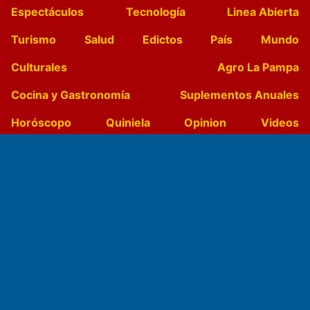
Espectáculos
Tecnología
Linea Abierta
Turismo
Salud
Edictos
País
Mundo
Culturales
Agro La Pampa
Cocina y Gastronomía
Suplementos Anuales
Horóscopo
Quiniela
Opinion
Videos
Farmacias de turno
Entre Pocillos
Transmisiones en vivo
El Diario de Papel en DIGITAL