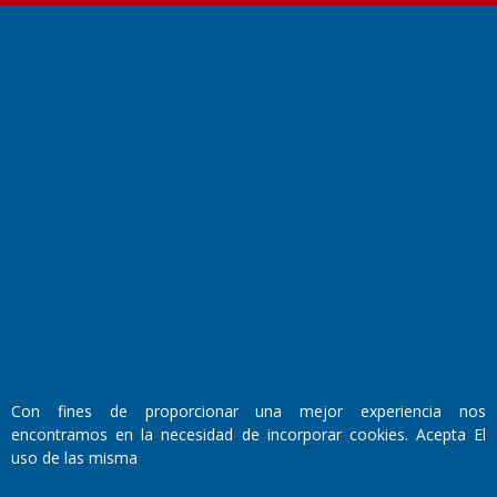
Fundado por el
Doctor Antonio Nemesio
Primera edición: Domingo 3 de Mayo de 1992
Miembro de ADIRA,ADEPA y CPPAL
Propietario: El Diario SRL
Director Periodístico:
Con fines de proporcionar una mejor experiencia nos
Walter René Goñi
encontramos en la necesidad de incorporar cookies. Acepta El
uso de las misma