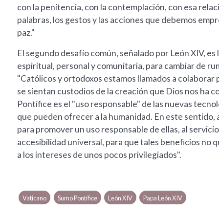
con la penitencia, con la contemplación, con esa relaci
palabras, los gestos y las acciones que debemos empr
paz."
El segundo desafío común, señalado por León XIV, es la
espiritual, personal y comunitaria, para cambiar de ru
"Católicos y ortodoxos estamos llamados a colaborar
se sientan custodios de la creación que Dios nos ha c
Pontífice es el "uso responsable" de las nuevas tecnol
que pueden ofrecer a la humanidad. En este sentido, 
para promover un uso responsable de ellas, al servicio 
accesibilidad universal, para que tales beneficios n
a los intereses de unos pocos privilegiados".
Vaticano
Sumo Pontífice
León XIV
Papa León XIV