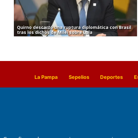
Quirno descartó una ruptura diplomática con Brasil
tras los dichos de Milei sobre Lula
La Pampa
Sepelios
Deportes
E
Culturales
Agro La Pampa
Cocin
Farmacias de turno
Entr