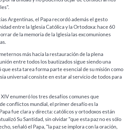
es".
cias Argentinas, el Papa recordó además el gesto
nidad entre la Iglesia Católica y la Ortodoxa: hace 60
orrar de la memoria de la Iglesia las excomuniones
as.
eternos más hacia la restauración de la plena
unión entre todos los bautizados sigue siendo una
có que esta tarea forma parte esencial de su misión como
ia universal consiste en estar al servicio de todos para
ón XIV enumeró los tres desafíos comunes que
de conflictos mundial, el primer desafío es la
 Papa fue clara y directa: católicos y ortodoxos están
ualizó Su Santidad, sin olvidar "que esta paz no es sólo
ho, señaló el Papa, "la paz se implora con la oración,