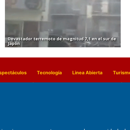
Devastador terremoto de magnitud 7,1 en el sur de
Japón
spectáculos
Tecnología
Linea Abierta
Turism
a y Gastronomía
Suplementos Anuales
Horósc
e Pocillos
Transmisiones en vivo