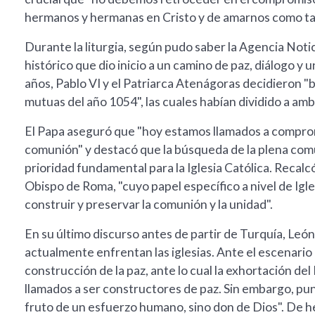
hermanos y hermanas en Cristo y de amarnos como tal
Durante la liturgia, según pudo saber la Agencia Noti
histórico que dio inicio a un camino de paz, diálogo y u
años, Pablo VI y el Patriarca Atenágoras decidieron "b
mutuas del año 1054", las cuales habían dividido a amb
El Papa aseguró que "hoy estamos llamados a comprom
comunión" y destacó que la búsqueda de la plena com
prioridad fundamental para la Iglesia Católica. Recal
Obispo de Roma, "cuyo papel específico a nivel de Igles
construir y preservar la comunión y la unidad".
En su último discurso antes de partir de Turquía, Le
actualmente enfrentan las iglesias. Ante el escenario 
construcción de la paz, ante lo cual la exhortación del
llamados a ser constructores de paz. Sin embargo, punt
fruto de un esfuerzo humano, sino don de Dios". De hec