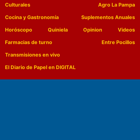
Culturales
Agro La Pampa
Cocina y Gastronomía
Suplementos Anuales
Horóscopo
Quiniela
Opinion
Videos
Farmacias de turno
Entre Pocillos
Transmisiones en vivo
El Diario de Papel en DIGITAL