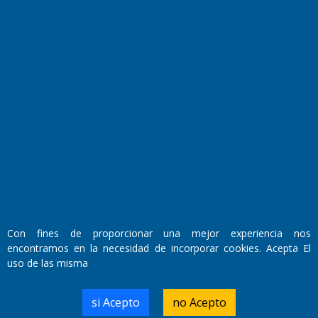
Fundado por el
Doctor Antonio Nemesio
Primera edición: Domingo 3 de Mayo de 1992
Miembro de ADIRA,ADEPA y CPPAL
Propietario: El Diario SRL
Director Periodístico:
Con fines de proporcionar una mejor experiencia nos
Walter René Goñi
encontramos en la necesidad de incorporar cookies. Acepta El
uso de las misma
Domicilio Legal: José Ingenieros 855,
si Acepto
no Acepto
Santa Rosa, La Pampa.
Número de Registro DNDA: