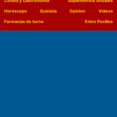
Cocina y Gastronomía
Suplementos Anuales
Horóscopo
Quiniela
Opinion
Videos
Farmacias de turno
Entre Pocillos
Transmisiones en vivo
El Diario de Papel en DIGITAL