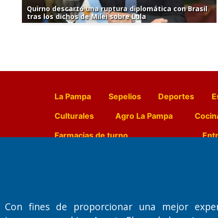
Quirno descartó una ruptura diplomática con Brasil
tras los dichos de Milei sobre Lula
La Pampa
Sepelios
Deportes
E
Culturales
Agro La Pampa
Cocin
Farmacias de turno
Entr
Fundado por el
Doctor Antonio 
Primera edición: Domingo 3 de May
Con fines de proporcionar una mejor expe
Miembro de ADIRA,ADEPA y CPPAL