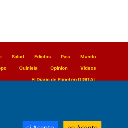
o
Salud
Edictos
País
Mundo
opo
Quiniela
Opinion
Videos
El Diario de Papel en DIGITAL
e Contenidos:
Nemesio
ración,
si Acepto
no Acepto