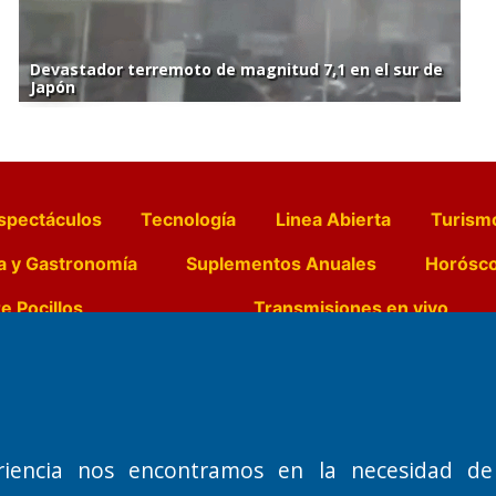
Devastador terremoto de magnitud 7,1 en el sur de
Japón
spectáculos
Tecnología
Linea Abierta
Turism
a y Gastronomía
Suplementos Anuales
Horósc
e Pocillos
Transmisiones en vivo
Nemesio
Domicilio Legal: José Ingenieros 855,
Director General d
o de 1992
Santa Rosa, La Pampa.
Dr. Jorge Ricardo 
riencia nos encontramos en la necesidad de
Número de Registro DNDA:
Redacción, Administ