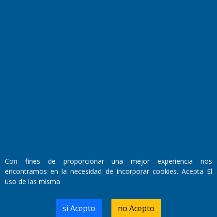
Fundado por el
Doctor Antonio Nemesio
Primera edición: Domingo 3 de Mayo de 1992
Miembro de ADIRA,ADEPA y CPPAL
Propietario: El Diario SRL
Director Periodístico:
Walter René Goñi
Con fines de proporcionar una mejor experiencia nos
encontramos en la necesidad de incorporar cookies. Acepta El
uso de las misma
Domicilio Legal: José Ingenieros 855,
Santa Rosa, La Pampa.
Número de Registro DNDA:
si Acepto
no Acepto
RL-2019-55551274-APN-DNDA#MJ