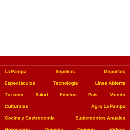
La Pampa
Sepelios
Deportes
Espectáculos
Tecnología
Linea Abierta
Turismo
Salud
Edictos
País
Mundo
Culturales
Agro La Pampa
Cocina y Gastronomía
Suplementos Anuales
Horóscopo
Quiniela
Opinion
Videos