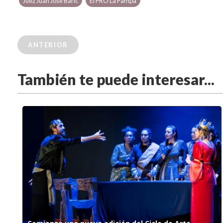
Juez Juan José Baric
El PRO La Pampa
ANTERIOR
También te puede interesar...