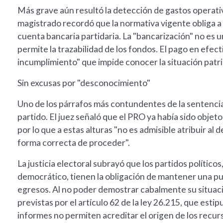
Más grave aún resultó la detección de gastos operativ
magistrado recordó que la normativa vigente obliga a 
cuenta bancaria partidaria. La "bancarización" no es u
permite la trazabilidad de los fondos. El pago en efect
incumplimiento" que impide conocer la situación patri
Sin excusas por "desconocimiento"
Uno de los párrafos más contundentes de la sentencia 
partido. El juez señaló que el PRO ya había sido objet
por lo que a estas alturas "no es admisible atribuir a
forma correcta de proceder".
La justicia electoral subrayó que los partidos polític
democrático, tienen la obligación de mantener una pub
egresos. Al no poder demostrar cabalmente su situaci
previstas por el artículo 62 de la ley 26.215, que esti
informes no permiten acreditar el origen de los recur