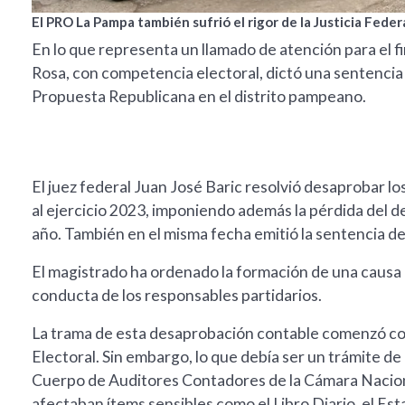
El PRO La Pampa también sufrió el rigor de la Justicia Federa
En lo que representa un llamado de atención para el fi
Rosa, con competencia electoral, dictó una sentencia
Propuesta Republicana en el distrito pampeano.
El juez federal Juan José Baric resolvió desaprobar 
al ejercicio 2023, imponiendo además la pérdida del d
año. También en el misma fecha emitió la sentencia 
El magistrado ha ordenado la formación de una causa
conducta de los responsables partidarios.
La trama de esta desaprobación contable comenzó con 
Electoral. Sin embargo, lo que debía ser un trámite de
Cuerpo de Auditores Contadores de la Cámara Naciona
afectaban ítems sensibles como el Libro Diario, el Es