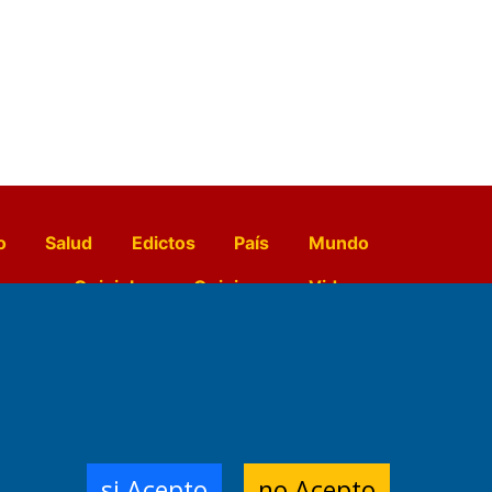
o
Salud
Edictos
País
Mundo
opo
Quiniela
Opinion
Videos
El Diario de Papel en DIGITAL
e Contenidos:
Nemesio
si Acepto
no Acepto