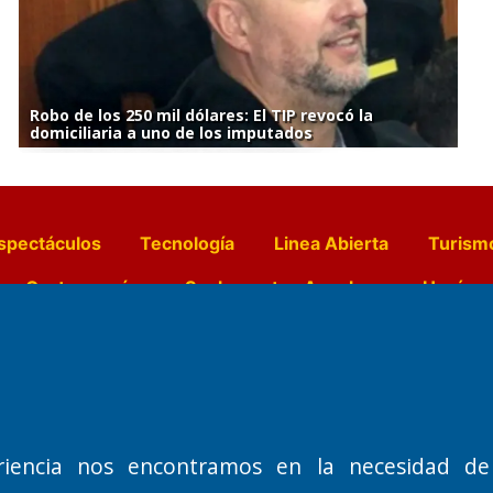
Robo de los 250 mil dólares: El TIP revocó la
domiciliaria a uno de los imputados
spectáculos
Tecnología
Linea Abierta
Turism
a y Gastronomía
Suplementos Anuales
Horósc
e Pocillos
Transmisiones en vivo
Nemesio
Domicilio Legal: José Ingenieros 855,
Director General d
riencia nos encontramos en la necesidad de
o de 1992
Santa Rosa, La Pampa.
Dr. Jorge Ricardo 