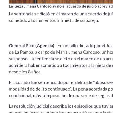
La jueza Jimena Cardoso avaló el acuerdo de juicio abreviad
La sentencia se dictó en el marco de un acuerdo de ju
sometido a tocamientos a la nieta de su pareja.
General Pico (Agencia)
- En un fallo dictado por el J
de La Pampa, a cargo de María Jimena Cardoso, un ho
suspenso. La sentencia se dictó en el marco de un acu
admitiera haber sometido a tocamientos a la nieta de 
desde los 8 años.
El acusado fue sentenciado por el delito de "abuso se
modalidad de delito continuado". La pena acordada por
condicional, más la imposición de una serie de reglas 
La resolución judicial describe los episodios que tuvi
acusación fiscal, el primer hecho ocurrió cuando la ví