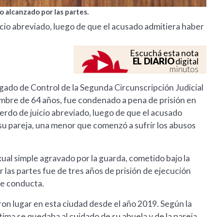
o alcanzado por las partes.
icio abreviado, luego de que el acusado admitiera haber
Escuchá esta nota
EL DIARIO
digital
minutos
uzgado de Control de la Segunda Circunscripción Judicial
mbre de 64 años, fue condenado a pena de prisión en
erdo de juicio abreviado, luego de que el acusado
su pareja, una menor que comenzó a sufrir los abusos
xual simple agravado por la guarda, cometido bajo la
 las partes fue de tres años de prisión de ejecución
de conducta.
eron lugar en esta ciudad desde el año 2019. Según la
ctima se quedaba al cuidado de su abuela y de la pareja