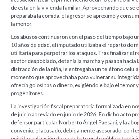
de esta en la vivienda familiar. Aprovechando que se 
preparaba la comida, el agresor se aproximó y consum
la menor.
Los abusos continuaron con el paso del tiempo bajo un
10 años de edad, el imputado utilizaba el reparto de 
utilitaria para perpetrar los ataques. Tras finalizar el
sector despoblado, detenía la marcha y pasaba hacia la 
distracción de la niña, le entregaba un teléfono celul
momento que aprovechaba para vulnerar su integridad
ofrecía golosinas o dinero, exigiéndole bajo el temor 
progenitores.
La investigación fiscal preparatoria formalizada en 
de juicio abreviado en junio de 2026. En dicho acto pr
defensor particular Norberto Ángel Paesani, y la aboga
convenio, el acusado, debidamente asesorado, confesó
evitó la realización de un debate oral y público tradici