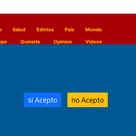
o
Salud
Edictos
País
Mundo
opo
Quiniela
Opinion
Videos
El Diario de Papel en DIGITAL
e Contenidos:
Nemesio
si Acepto
no Acepto
ración,
 Planta Impresora:
,
a, Argentina.
/18/19/20
3