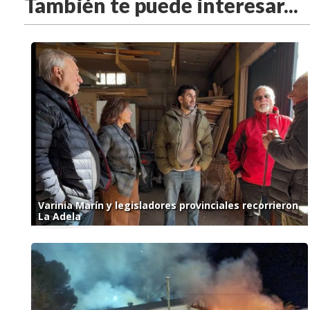
También te puede interesar...
Varinia Marín y legisladores provinciales recorrieron
La Adela