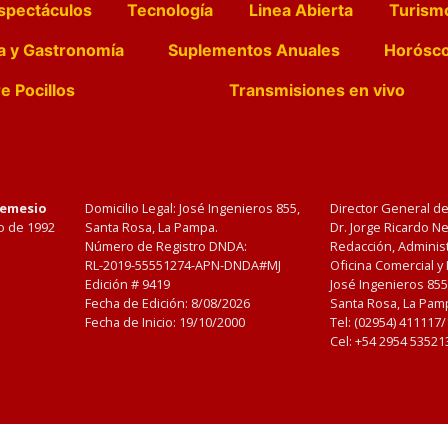
spectáculos
Tecnología
Linea Abierta
Turism
a y Gastronomía
Suplementos Anuales
Horósc
e Pocillos
Transmisiones en vivo
Nemesio
Domicilio Legal: José Ingenieros 855,
Director General d
o de 1992
Santa Rosa, La Pampa.
Dr. Jorge Ricardo 
Número de Registro DNDA:
Redacción, Administ
RL-2019-55551274-APN-DNDA#MJ
Oficina Comercial y
Edición #
9419
José Ingenieros 855
Fecha de Edición:
8/08/2026
Santa Rosa, La Pamp
Fecha de Inicio: 19/10/2000
Tel: (02954) 411117
Cel: +54 2954 53521