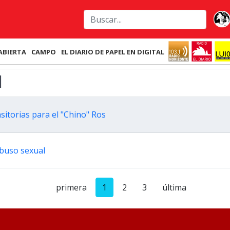
ABIERTA
CAMPO
EL DIARIO DE PAPEL EN DIGITAL
l
sitorias para el "Chino" Ros
buso sexual
primera
1
2
3
última