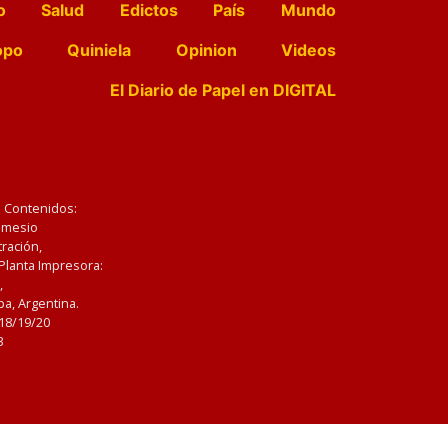
o
Salud
Edictos
País
Mundo
opo
Quiniela
Opinion
Videos
El Diario de Papel en DIGITAL
e Contenidos:
Nemesio
ración,
 Planta Impresora:
,
a, Argentina.
/18/19/20
3