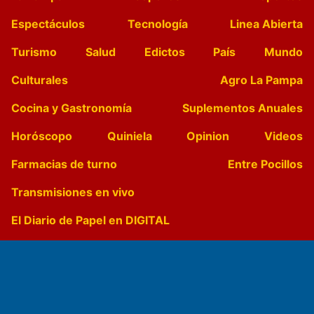
Espectáculos
Tecnología
Linea Abierta
Turismo
Salud
Edictos
País
Mundo
Culturales
Agro La Pampa
Cocina y Gastronomía
Suplementos Anuales
Horóscopo
Quiniela
Opinion
Videos
Farmacias de turno
Entre Pocillos
Transmisiones en vivo
El Diario de Papel en DIGITAL