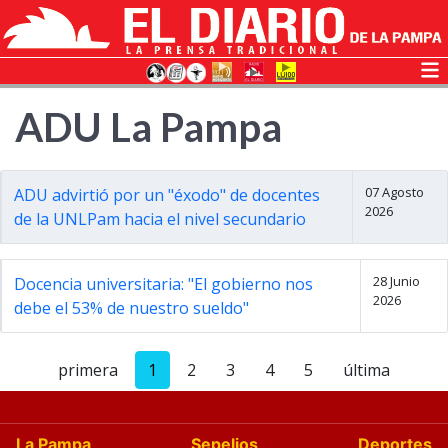
ADU La Pampa
07 Agosto
ADU advirtió por un "éxodo" de docentes
2026
de la UNLPam hacia el nivel secundario
28 Junio
Docencia universitaria: "El gobierno nos
2026
debe el 53% de nuestro sueldo"
primera
1
2
3
4
5
última
La Pampa
Sepelios
Deportes