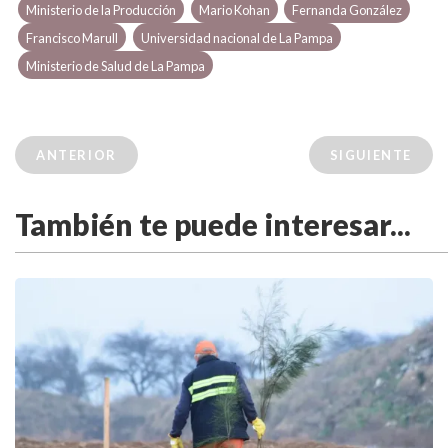
Ministerio de la Producción
Mario Kohan
Fernanda González
Francisco Marull
Universidad nacional de La Pampa
Ministerio de Salud de La Pampa
ANTERIOR
SIGUIENTE
También te puede interesar...