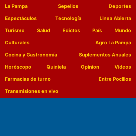
La Pampa
Sepelios
Deportes
Espectáculos
Tecnología
Linea Abierta
Turismo
Salud
Edictos
País
Mundo
Culturales
Agro La Pampa
Cocina y Gastronomía
Suplementos Anuales
Horóscopo
Quiniela
Opinion
Videos
Farmacias de turno
Entre Pocillos
Transmisiones en vivo
El Diario de Papel en DIGITAL