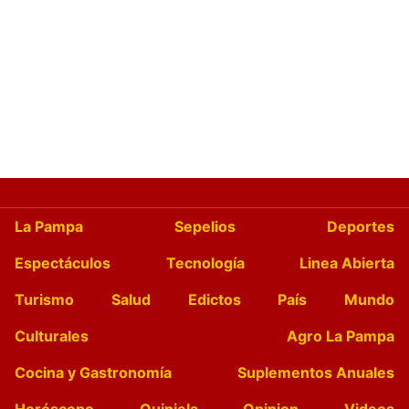
La Pampa
Sepelios
Deportes
Espectáculos
Tecnología
Linea Abierta
Turismo
Salud
Edictos
País
Mundo
Culturales
Agro La Pampa
Cocina y Gastronomía
Suplementos Anuales
Horóscopo
Quiniela
Opinion
Videos