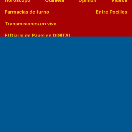
Farmacias de turno
Entre Pocillos
Transmisiones en vivo
El Diario de Papel en DIGITAL
Fundado por el
Doctor Antonio Nemesio
Primera edición: Domingo 3 de Mayo de 1992