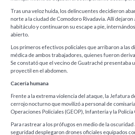
Tras una veloz huida, los delincuentes decidieron ab
norte a la ciudad de Comodoro Rivadavia. Allí dejaron
habitáculo y continuaron su escape a pie, internándo
abierto.
Los primeros efectivos policiales que arribaron a las d
médica de ambos trabajadores, quienes fueron derivad
Se constató que el vecino de Guatraché presentaba un
proyectil en el abdomen.
Cacería humana
Frente a la extrema violencia del ataque, la Jefatura
cerrojo nocturno que movilizó a personal de comisarías
Operaciones Policiales (GEOP), Infantería y la Policía 
Para rastrear a los prófugos en medio de la oscuridad
seguridad desplegaron drones oficiales equipados co