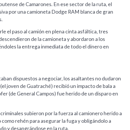
butense de Camarones. En ese sector de la ruta, el
esiva por una camioneta Dodge RAM blanca de gran
s.
le el paso al camión en plena cinta asfáltica, tres
scendieron de la camioneta y abordaron a los
ndoles la entrega inmediata de todo el dinero en
taban dispuestos a negociar, los asaltantes no dudaron
(el joven de Guatraché) recibió un impacto de bala a
ofer (de General Campos) fue herido de un disparo en
criminales subieron por la fuerza al camionero herido a
lo como rehén para asegurar la fuga y obligándolo a
o y desangrándose en la ruta.