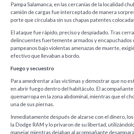
Pampa Salamanca, en las cercanías de la localidad chu
camión de cargas fue interceptado de manera sorpr
porte que circulaba sin sus chapas patentes colocada
El ataque fue rápido, preciso y despiadado. Tras cerrar
delincuentes fuertemente armados y encapuchados de
pampeanos bajo violentas amenazas de muerte, exigié
efectivo que llevaban a bordo.
Fuego y secuestro
Para amedrentar a las víctimas y demostrar que no es
en abrir fuego dentro del habitáculo. El acompañante 
quemarropa en la zona abdominal, mientras que el ch
una de sus piernas.
Inmediatamente después de alzarse con el dinero, los 
la Dodge RAM y lo privaron de su libertad, utilizándo
manejar mientras dejaban al acompañante desamparad