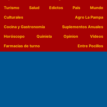
Turismo
Salud
Edictos
País
Mundo
Culturales
Agro La Pampa
Cocina y Gastronomía
Suplementos Anuales
Horóscopo
Quiniela
Opinion
Videos
Farmacias de turno
Entre Pocillos
Transmisiones en vivo
El Diario de Papel en DIGITAL