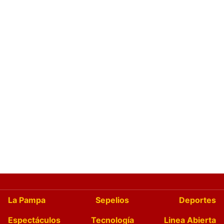
La Pampa
Sepelios
Deportes
Espectáculos
Tecnología
Linea Abierta