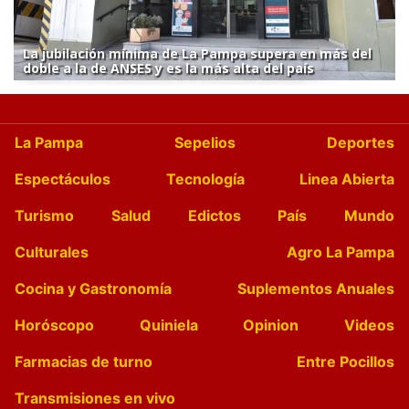
La jubilación mínima de La Pampa supera en más del
doble a la de ANSES y es la más alta del país
La Pampa
Sepelios
Deportes
Espectáculos
Tecnología
Linea Abierta
Turismo
Salud
Edictos
País
Mundo
Culturales
Agro La Pampa
Cocina y Gastronomía
Suplementos Anuales
Horóscopo
Quiniela
Opinion
Videos
Farmacias de turno
Entre Pocillos
Transmisiones en vivo