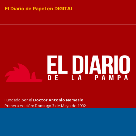
El Diario de Papel en DIGITAL
Fundado por el
Doctor Antonio Nemesio
Primera edición: Domingo 3 de Mayo de 1992
Miembro de ADIRA,ADEPA y CPPAL
Propietario: El Diario SRL
Director Periodístico:
Walter René Goñi