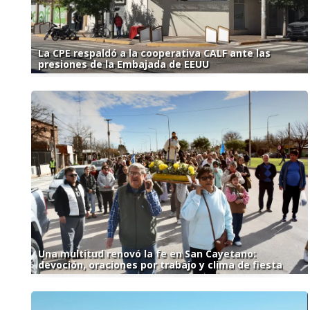
La CPE respaldó a la cooperativa CALF ante las
presiones de la Embajada de EEUU
Una multitud renovó la fe en San Cayetano:
devoción, oraciones por trabajo y clima de fiesta