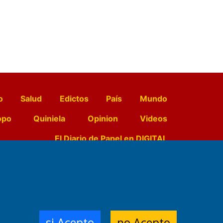
o
Salud
Edictos
País
Mundo
opo
Quiniela
Opinion
Videos
El Diario de Papel en DIGITAL
e Contenidos:
Nemesio
ración,
si Acepto
no Acepto