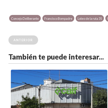
Concejo Deliberante
Francisco Bompadre
Loteo de la ruta 35
ANTERIOR
También te puede interesar...