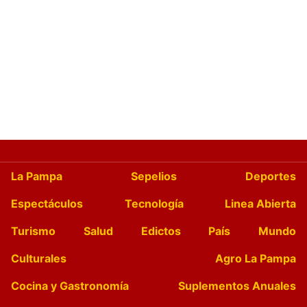
La Pampa
Sepelios
Deportes
Espectáculos
Tecnología
Linea Abierta
Turismo
Salud
Edictos
País
Mundo
Culturales
Agro La Pampa
Cocina y Gastronomía
Suplementos Anuales