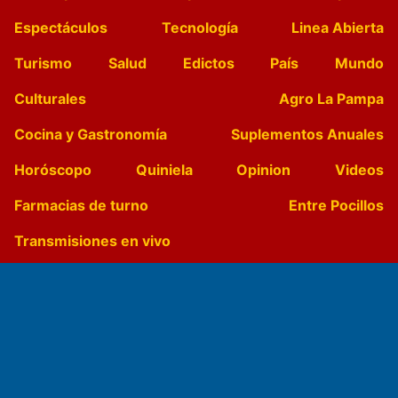
Espectáculos
Tecnología
Linea Abierta
Turismo
Salud
Edictos
País
Mundo
Culturales
Agro La Pampa
Cocina y Gastronomía
Suplementos Anuales
Horóscopo
Quiniela
Opinion
Videos
Farmacias de turno
Entre Pocillos
Transmisiones en vivo
El Diario de Papel en DIGITAL