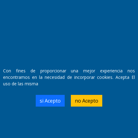
Fundado por el
Doctor Antonio Nemesio
Primera edición: Domingo 3 de Mayo de 1992
Miembro de ADIRA,ADEPA y CPPAL
Propietario: El Diario SRL
Con fines de proporcionar una mejor experiencia nos
Director Periodístico:
encontramos en la necesidad de incorporar cookies. Acepta El
Walter René Goñi
uso de las misma
si Acepto
no Acepto
Domicilio Legal: José Ingenieros 855,
Santa Rosa, La Pampa.
Número de Registro DNDA:
RL-2019-55551274-APN-DNDA#MJ
Edición #
9417
Fecha de Edición:
6/08/2026
Fecha de Inicio: 19/10/2000