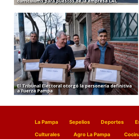
currículums para puestos de la empresa LAC
El Tribunal Electoral otorgó la personería definitiva
a Fuerza Pampa
La Pampa
Sepelios
Deportes
E
Culturales
Agro La Pampa
Cocin