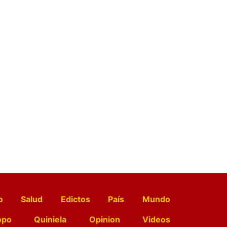
o
Salud
Edictos
País
Mundo
opo
Quiniela
Opinion
Videos