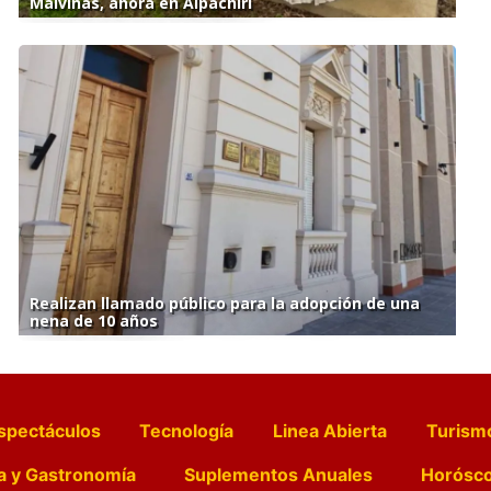
Malvinas, ahora en Alpachiri
Realizan llamado público para la adopción de una
nena de 10 años
spectáculos
Tecnología
Linea Abierta
Turism
a y Gastronomía
Suplementos Anuales
Horósc